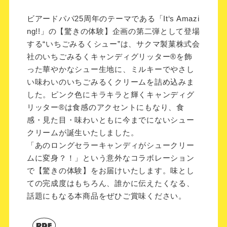
ビアードパパ25周年のテーマである「It‘s Amazi
ng!!」の【驚きの体験】企画の第二弾として登場
する“いちごみるくシュー”は、サクマ製菓株式会
社のいちごみるくキャンディグリッター®を飾
った華やかなシュー生地に、ミルキーでやさし
い味わいのいちごみるくクリームを詰め込みま
した。ピンク色にキラキラと輝くキャンディグ
リッター®は食感のアクセントにもなり、食
感・見た目・味わいともに今までにないシュー
クリームが誕生いたしました。
「あのロングセラーキャンディがシュークリー
ムに変身？！」という意外なコラボレーション
で【驚きの体験】をお届けいたします。味とし
ての完成度はもちろん、誰かに伝えたくなる、
話題にもなる本商品をぜひご賞味ください。